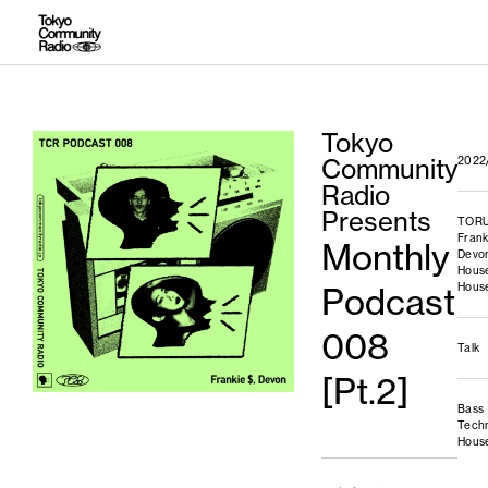
Tokyo
Community
2022
Radio
Presents
TOR
Frank
Monthly
Devo
Hous
Hous
Podcast
008
Talk
[Pt.2]
Bass
Tech
Hous