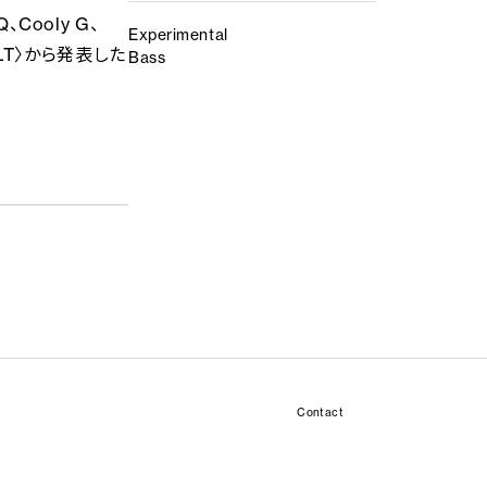
Cooly G、
Experimental
VLT〉から発表した
Bass
Contact