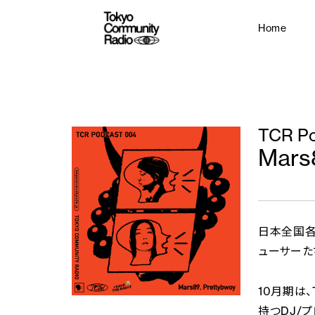
Home
TCR Po
Mars8
日本全国各
ューサーたち
10月期は、
持つDJ/プ