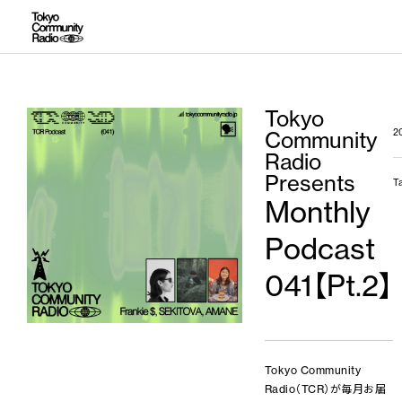
Tokyo
Community
2
Radio
Presents
T
Monthly
Podcast
041【Pt.2】
Tokyo Community
Radio（TCR）が毎月お届