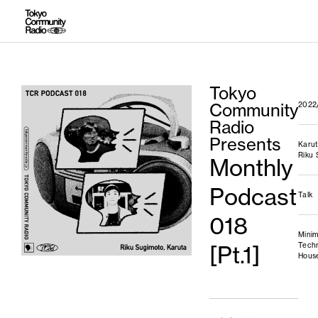
Tokyo
Community
2022/
Radio
Presents
Karu
Riku
Monthly
Podcast
Talk
018
Minim
Tech
[Pt.1]
Hous