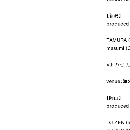
【新潟】
produced
TAMURA (
masumi (
VJ: ハセリ
venue：
【岡山】
produced
DJ ZEN (a