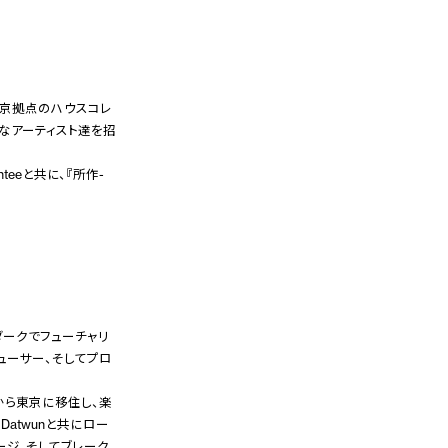
は東京拠点のハウスコレ
グなアーティスト達を招
nteeと共に、『所作-
 $は、ダークでフューチャリ
ューサー、そしてプロ
リスから東京に移住し、楽
盟友Datwunと共にロー
ージ、そしてブレーク