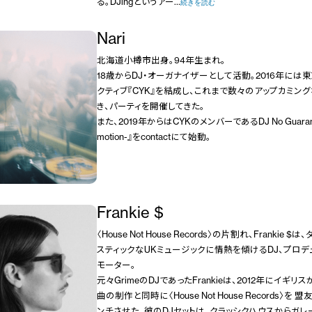
る。DJingというアー…
続きを読む
Nari
北海道小樽市出身。94年生まれ。
18歳からDJ・オーガナイザーとして活動。2016年に
クティブ『CYK』を結成し、これまで数々のアップカミン
き、パーティを開催してきた。
また、2019年からはCYKのメンバーであるDJ No Guara
motion-』をcontactにて始動。
Frankie $
〈House Not House Records〉の片割れ、Frankie
スティックなUKミュージックに情熱を傾けるDJ、プロデ
モーター。
元々GrimeのDJであったFrankieは、2012年にイギ
曲の制作と同時に〈House Not House Records〉を 
ンチさせた。彼のDJセットは、クラッシクハウスからガレ