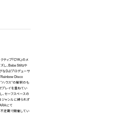
クティブ『CYK』のメ
aba Stiltzや
カミングなDJ/プロデューサ
nbow Disco
の”ハウス”の解釈のも
でプレイを重ねてい
し、セーフスペースの
はジャンルに縛られず
ARAにて
わず不定期で開催してい