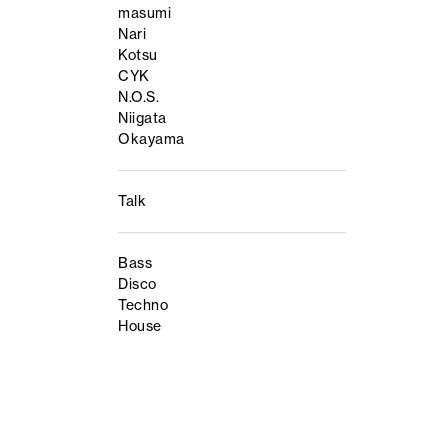
masumi
Nari
Kotsu
CYK
N.O.S.
Niigata
Okayama
Talk
Bass
Disco
Techno
House