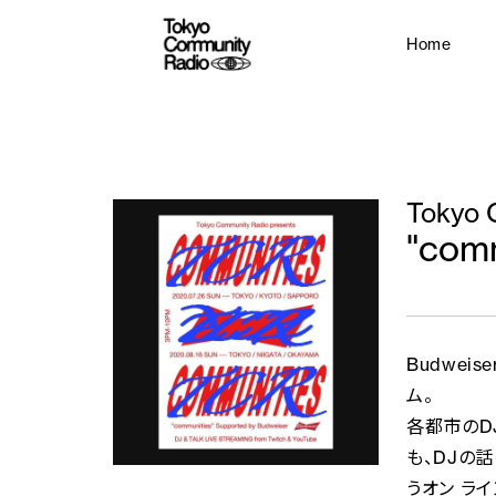
Home
Tokyo 
"comm
Budwe
ム。
各都市のD
も、DJの
うオン ラ