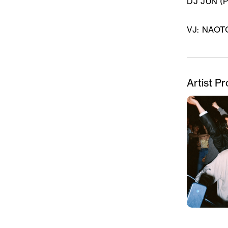
DJ JUN 
VJ: NAOT
Artist Pr