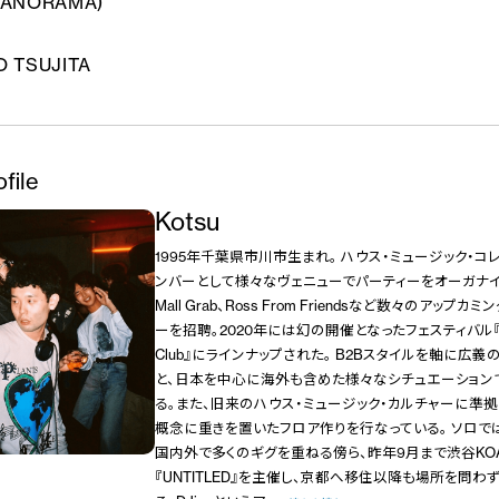
(PANORAMA)
O TSUJITA
ofile
Kotsu
1995年千葉県市川市生まれ。 ハウス・ミュージック・コレ
ンバーとして様々なヴェニューでパーティーをオーガナイズし、B
Mall Grab、Ross From Friendsなど数々のアップ
ーを招聘。2020年には幻の開催となったフェスティバル『Rai
Club』にラインナップされた。 B2Bスタイルを軸に広義
と、日本を中心に海外も含めた様々なシチュエーション
る。また、旧来のハウス・ミュージック・カルチャーに準拠
概念に重きを置いたフロア作りを行なっている。 ソロで
国内外で多くのギグを重ねる傍ら、昨年9月まで渋谷KO
『UNTITLED』を主催し、京都へ移住以降も場所を問