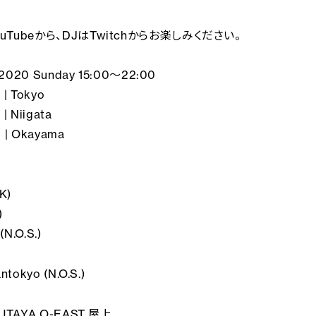
uTubeから、DJはTwitchからお楽しみください。
, 2020 Sunday 15:00～22:00
 | Tokyo
| Niigata
 | Okayama
K)
)
(N.O.S.)
ntokyo (N.O.S.)
SUTAYA O-EAST 屋上