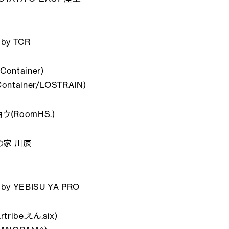
 by TCR
Container)
Container/LOSTRAIN)
ョウ(RoomHS.)
海の家 川辰
 by YEBISU YA PRO
rtribe.えん.six)