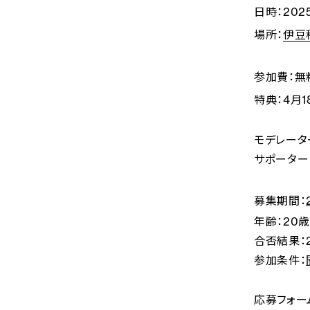
日時：
202
場所：
伊豆
参加費：
無
特典：
4月1
モデレータ
サポーター
募集期間：
年齢：
20
合否結果：
参加条件：
応募フォー