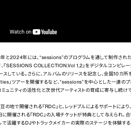
3年と2024年には、“sessions”のプログラムを通して制作さ
、『SESSIONS COLLECTION.Vol 1,2』をデジタルコンピ
ースしている。さらに、アルバムのリリースを記念し、全国10カ所
nities」ツアーを開催するなど、“sessions”を中心とした一連
コミュニティの活性化と次世代アーティストの育成に寄与し続けて
豆の地で開催される『RDC』と、レッドブルによるサポートにより
0日に開催される『RDC』の入場チケットが特典として与えられ、
ルで活躍するDJやトラックメイカーの実際のステージを体験する