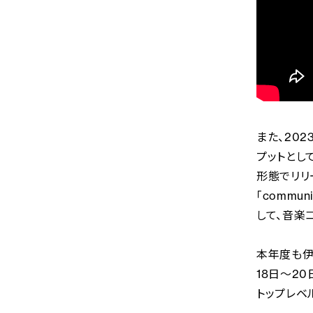
また、202
プットとして
形態でリリ
「commu
して、音楽
本年度も伊
18日〜2
トップレベ