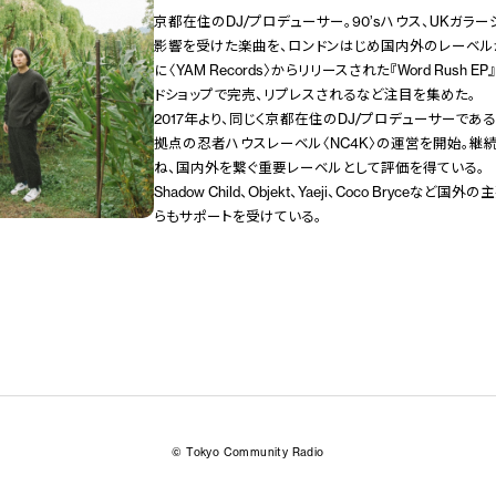
京都在住のDJ/プロデューサー。90’sハウス、UKガラ
影響を受けた楽曲を、ロンドンはじめ国内外のレーベルか
に〈YAM Records〉からリリースされた『Word Rush
ドショップで完売、リプレスされるなど注目を集めた。
2017年より、同じく京都在住のDJ/プロデューサーである
拠点の忍者ハウスレーベル〈NC4K〉の運営を開始。継
ね、国内外を繋ぐ重要レーベルとして評価を得ている。
Shadow Child、Objekt、Yaeji、Coco Bryceな
らもサポートを受けている。
© Tokyo Community Radio