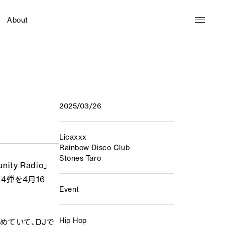
About
2025/03/26
Licaxxx
Rainbow Disco Club
Stones Taro
ty Radio」
第4弾を4月16
Event
Hip Hop
始めていて、DJで