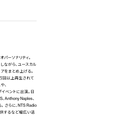
オパーソナリティ。
にしながら、ユースカル
ロアをまとめ上げる。
は50万回以上再生されて
スや、
ラブイベントに出演。日
、Anthony Naples、
 さらに、NTS Radio
を提供するなど幅広い活