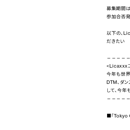
募集期間は、
参加合否発
以下の、L
だきたい
—————
<Licaxx
今年も世界
DTM、ダ
して、今年
—————
■「Tokyo 