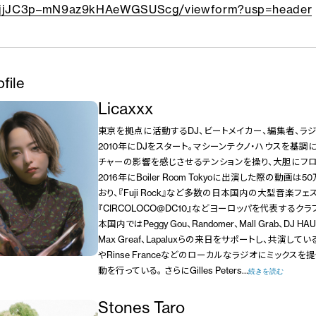
jjJC3p–mN9az9kHAeWGSUScg/viewform?usp=header
ofile
Licaxxx
東京を拠点に活動するDJ、ビートメイカー、編集者、ラジ
2010年にDJをスタート。マシーンテクノ・ハウスを基調
チャーの影響を感じさせるテンションを操り、大胆にフ
2016年にBoiler Room Tokyoに出演した際の動画
おり、『Fuji Rock』など多数の日本国内の大型音楽フェ
『CIRCOLOCO@DC10』などヨーロッパを代表するク
本国内ではPeggy Gou、Randomer、Mall Grab、DJ HAUS
Max Greaf、Lapaluxらの来日をサポートし、共演している。
やRinse Franceなどのローカルなラジオにミックス
動を行っている。 さらにGilles Peters…
続きを読む
Stones Taro