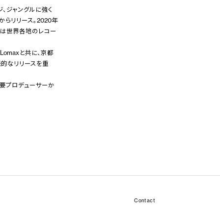
ージ、ジャングルに強く
らリリース。2020年
 EP』は世界各地のレコー
Lomaxと共に、京都
続的なリリースを重
ど国外の主要プロデューサーか
Contact