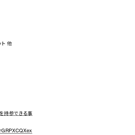
ト 他
Cを持参できる事
_GrGRPXCQXex