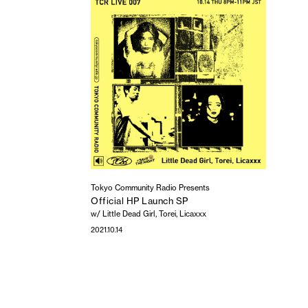
Tokyo Community Radio Presents
Official HP Launch SP
w/ Little Dead Girl, Torei, Licaxxx
2021.10.14