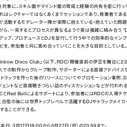
を対象に、スキル面やマインド面の育成と経験の共有を密に行っ
これはレクチャーではなくあくまでセッションであり、発案者であるL
で活動するモデレーター陣が実際に抱えている・抱えていた問
がら、一見するとプロセスが異なるようで実は複雑に絡み合う “DTM
アップ、プロデュースとDJを並行して行う中での効率的なインプ
どを、参加者と共に高め合っていくことを大きな目的としている
inbow Disco Club』（以下、RDC）開催直前の伊豆を舞台に
人での制作からグループ制作、サポーターによる直接アドバイス
、トラックを作った後のリリースについてやプロモーション事例、D
ジェントなど直接聴きづらい話のディスカッションなどが行われ
DCとRed Bullによるサポートにより、参加者にはRDCの入場チ
、合宿の後には世界トップレベルで活躍するDJやトラックメイ
することができる。
日、3月17日18:00から3月27日（月）の23:59まで。