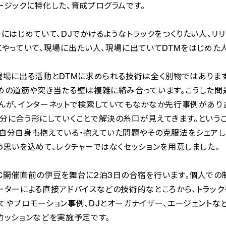
ージックに特化した、育成プログラムです。
でにはじめていて、DJでかけるようなトラックをつくりたい人、リ
にやっていて、現場に出たい人、現場に出ていてDTMをはじめた人
現場に出る活動とDTMに求められる技術は全く別物ではありま
めの道筋や突き当たる壁は複雑に絡み合っています。こうした
んが、インターネットで検索していてもなかなか先行事例があり
分に合う形にしていくことで解決の糸口が見えてきます。という
自分自身も抱えている・抱えていた問題やその克服法をシェアし
う思いを込めて、レクチャーではなくセッションを用意しました。
C開催直前の伊豆を舞台に2泊3日の合宿を行います。個人での
ーターによる直接アドバイスなどの技術的なところから、トラック
てやプロモーション事例、DJとオーガナイザー、エージェントな
カッションなどを実施予定です。