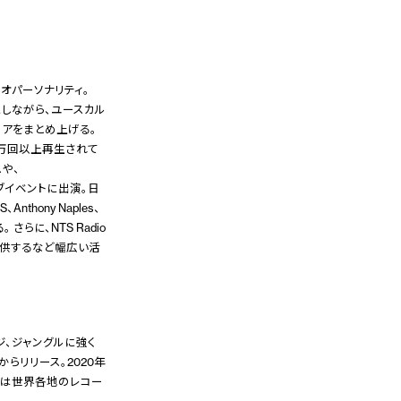
オパーソナリティ。
にしながら、ユースカル
ロアをまとめ上げる。
は50万回以上再生されて
スや、
ラブイベントに出演。日
、Anthony Naples、
 さらに、NTS Radio
を提供するなど幅広い活
ージ、ジャングルに強く
らリリース。2020年
 EP』は世界各地のレコー