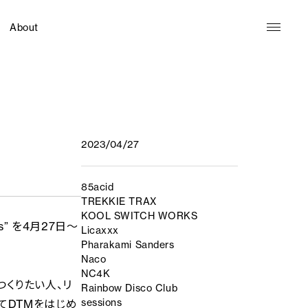
About
2023/04/27
85acid
TREKKIE TRAX
KOOL SWITCH WORKS
ns” を4月27日〜
Licaxxx
Pharakami Sanders
Naco
NC4K
をつくりたい人、リ
Rainbow Disco Club
sessions
てDTMをはじめ