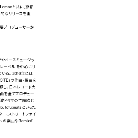
Lomaxと共に、京都
続的なリリースを重
ど国外の主要プロデューサーか
クノやベースミュージッ
レーベル を中心にリ
る。 2016年には
CITE」の作曲・編曲を
録し、日本レコード大
の楽曲を全てプロデュー
上波ドラマの主題歌と
o、tofubeatsといった
ター、ストリートファイ
の楽曲やRemixの