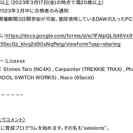
以上（2023年3月17日(金)の時点で満20歳以上）
2023年３月中に合格者のみ通知
開催期間3日間参加が可能、普段使用しているDAWの入ったP
ム：
https://docs.google.com/forms/d/e/1FAIpQLSd6Vx9
55xcGz_kIvq2d90uNqPelg/viewform?usp=sharing
：Licaxxx
tones Taro (NC4K) , Carpainter (TREKKIE TRAX) , Ph
(KOOL SWITCH WORKS) , Naco (85acid)
————–
xよりコメント〉
に育成プログラムを始めます。その名も”sessions”。