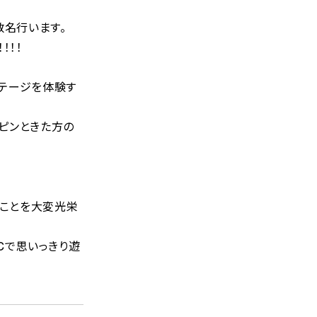
数名行います。
！！！
ステージを体験す
ピンときた方の
ることを大変光栄
DCで思いっきり遊