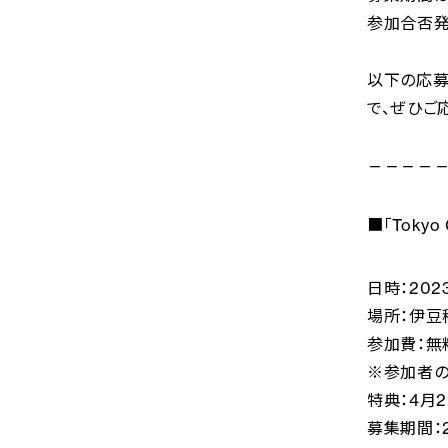
参加合否発
以下の応募条
で、ぜひご
—————
■「Tokyo 
日時：202
場所：伊豆
参加費：無
※参加者の
特典：4月2
募集期間：2