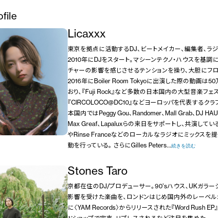
ofile
Licaxxx
東京を拠点に活動するDJ、ビートメイカー、編集者、ラジ
2010年にDJをスタート。マシーンテクノ・ハウスを基調
チャーの影響を感じさせるテンションを操り、大胆にフ
2016年にBoiler Room Tokyoに出演した際の動画
おり、『Fuji Rock』など多数の日本国内の大型音楽フェ
『CIRCOLOCO@DC10』などヨーロッパを代表するク
本国内ではPeggy Gou、Randomer、Mall Grab、DJ HAUS
Max Greaf、Lapaluxらの来日をサポートし、共演している。
やRinse Franceなどのローカルなラジオにミックス
動を行っている。 さらにGilles Peters…
続きを読む
Stones Taro
京都在住のDJ/プロデューサー。90’sハウス、UKガラ
影響を受けた楽曲を、ロンドンはじめ国内外のレーベルか
に〈YAM Records〉からリリースされた『Word Rush