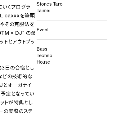
Stones Taro
ていくプログラ
Taimei
icaxxxを筆頭
題やその克服法を
Event
 × DJ” の双
ットとアウトプッ
Bass
。
Techno
House
2泊3日の合宿とし
などの技術的な
Jとオーガナイ
る予定となってい
ケットが特典とし
カーの実際のステ