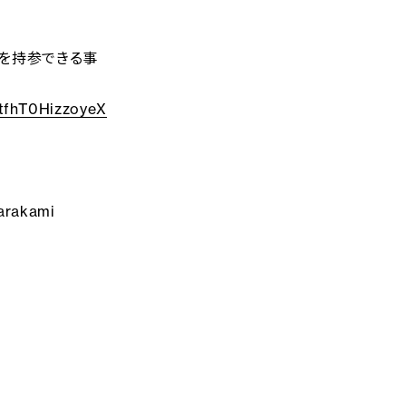
Cを持参できる事
tfhT0HizzoyeX
arakami