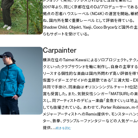
ドショップで完売、リプレスされるなど注目を集めた。
2017年より、同じく京都在住のDJ/プロデューサーである
拠点の忍者ハウスレーベル〈NC4K〉の運営を開始。継
ね、国内外を繋ぐ重要レーベルとして評価を得ている。
Shadow Child、Objekt、Yaeji、Coco Bryceな
らもサポートを受けている。
Carpainter
横浜在住のTaimei Kawaiによるソロプロジェクト。テ
クといったクラブサウンドを軸に制作し、自身の主宰する
リースする個性的な楽曲は国内外問わず高い評価を得てい
仮面ライダーエグゼイドの主題歌である「三浦大知 – EX
共同で手掛け、同楽曲はオリコンシングルチャート1位記
賞も受賞した。また、気鋭女性シンガー「MATSURI」
スし、同アーティストのデビュー楽曲「金魚すくい」は地
しても抜擢されている。 あわせて、Porter Robinson、m-fl
メジャーアーティストへのRemix提供や、モンスターハン
ター、鉄拳、グランブルーファンタジーなどの人気ゲームへ
提供、…
続きを読む