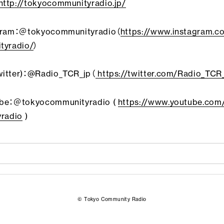
http://tokyocommunityradio.jp/
gram：＠tokyocommunityradio（
https://www.instagram.c
tyradio/
）
itter)：@Radio_TCR_jp（
https://twitter.com/Radio_TCR
be：＠tokyocommunityradio (
https://www.youtube.co
yradio
)
© Tokyo Community Radio