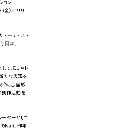
ーション
2日（金）にリリ
会ったアーティスト
今回は、
ムとして、DJやト
、新たな表現を
制作、合宿形
の創作活動を
デレーターとして
のNari、昨年