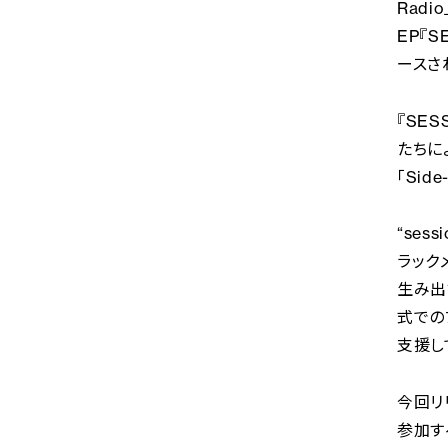
Rad
EP『S
ースさ
『SES
たちに
「Sid
“ses
ラック
生み出
式での
支援し
今回リリ
参加する