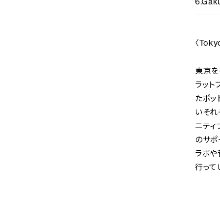
6.Gaku
───
〈Toky
東京を
ラット
たポッ
いそれ
ニティ
のサポ
ラボや
行って