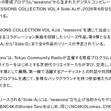
io」の育成プログラム“sessions”から生まれたデジタルコンピレ
ESSIONS COLLECTION VOL.4 Side-A』が、2026年6月1
れる。
SIONS COLLECTION VOL.4』は、“sessions”を通じて出
よるコラボレーション楽曲を収録したシリーズ作品。第4弾となる
e-A」から「Side-D」まで全4作品のリリースが予定されている。
sions”は、Tokyo Community Radioが主催する育成プログラ
メイカーをはじめとする次世代クリエイターたちが学び、交流し
す場として展開。第一線で活躍するアーティストとの対話や共同
プログラムを通じて、多様なバックグラウンドを持つ参加者たち
てきた。
ースされる「Side-A」には、“sessions”立ち上げ当初からモ
NC4KのStones Taroをはじめ、同じくNC4KのLomax、CYK