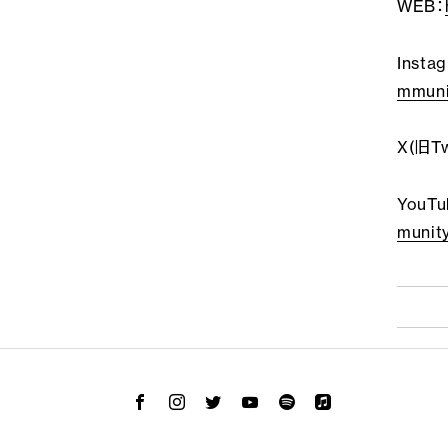
WEB：
Insta
mmuni
X(旧Tw
YouTu
munit