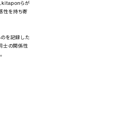
、kitaponらが
の感性を持ち寄
ものを記録した
同士の関係性
。