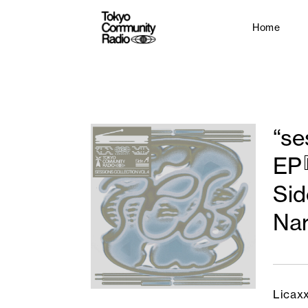
Home
“s
EP
Si
Na
Lica