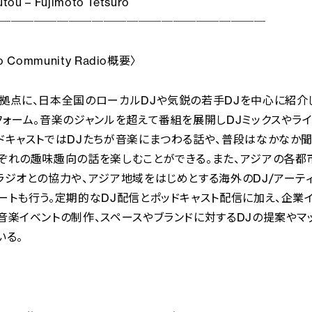
tou – Fujimoto Tetsuro
───────────────────────
o Community Radio概要〉
拠点に、日本全国のローカルDJや気鋭の若手DJを中心に紹介
フォーム。音楽のジャンルを超えて番組を展開しDJミックスやラ
ドキャストではDJたちが音楽にまつわる話や、普段はなかなか
ぞれの趣味趣向の話を楽しむことができる。また、アジアの各都
ラジオとの協力や、アジア地域をはじめとする海外のDJ/アーテ
ートも行う。定期的なDJ配信とポッドキャスト配信に加え、企業
音楽イベントの制作、スペースやブランドに対するDJの提案やマ
いる。