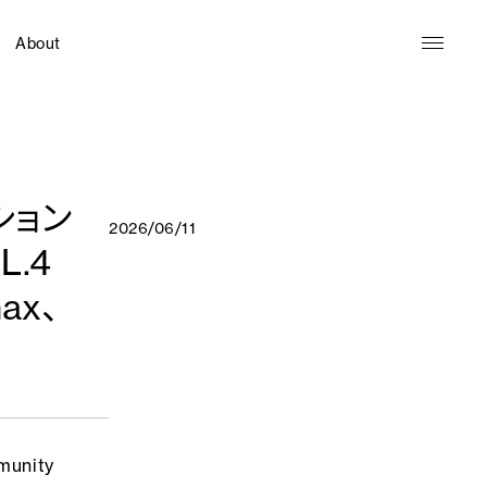
About
ション
2026/06/11
L.4
ax、
unity