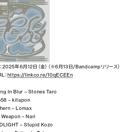
2025年6月12日（金）
（※6月13日/Bandcampリリース）
L：
https://linkco.re/10qECEEn
ing In Blur – Stones Taro
558 – kitapon
thern – Lomax
p Weapon – Nari
DLIGHT – Stupid Kozo