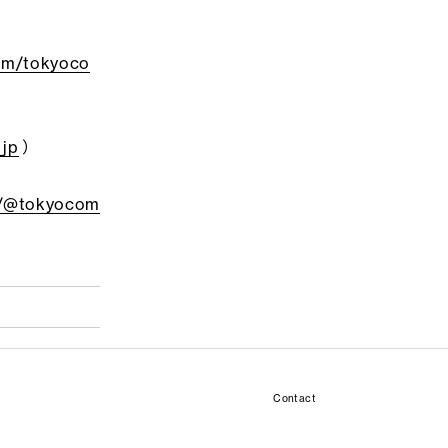
om/tokyoco
_jp
）
m/@tokyocom
Contact